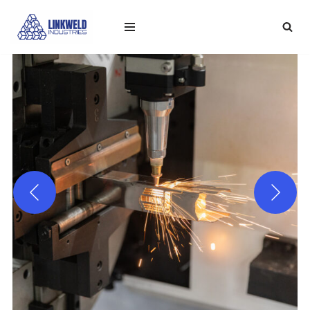
コ
ン
テ
ン
ツ
へ
ス
キ
ッ
プ